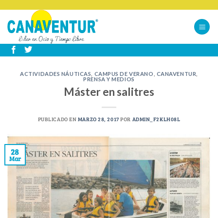
Skip
to
content
ACTIVIDADES NÁUTICAS
,
CAMPUS DE VERANO
,
CANAVENTUR
,
PRENSA Y MEDIOS
Máster en salitres
PUBLICADO EN
MARZO 28, 2017
POR
ADMIN_F2KLH08L
28
Mar