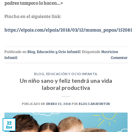
padres tampoco lo hacen…>
Pincha en el siguiente link:
https://elpais.com/elpais/2018/03/12/mamas_papas/15208
Publicado en
Blog
,
Educación y Ocio Infantil
|
Etiquetado
Nutricion
Infantil
Comentar
BLOG
,
EDUCACIÓN Y OCIO INFANTIL
Un niño sano y feliz tendrá una vida
laboral productiva
PUBLICADO EN
ENERO 22, 2018
POR
BLOG CANAVENTUR
22
Ene